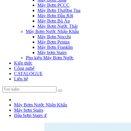
Máy Bơm PCCC
Máy Bơm Thường Tua
Máy Bơm Đầu Rời
Máy Bơm Bù Áp
Máy Bơm Nước Thải
Máy Bơm Nước Nhập Khẩu
Máy Bơm Nocchi
Máy Bơm Pentax
Máy Bơm Franklin
Máy bơm Stairs
Phụ kiện Máy Bơm Nước
Kiến thức
Công nghệ
CATALOGUE
Liên hệ
Máy Bơm Nước Nhập Khẩu
Máy bơm Stairs
Đầu bơm Stairs 4'