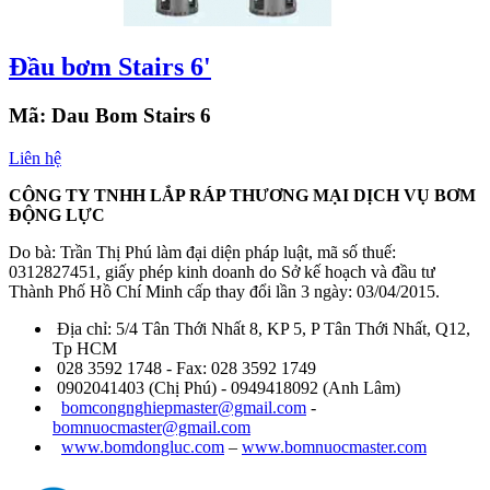
Đầu bơm Stairs 6'
Mã:
Dau Bom Stairs 6
Liên hệ
CÔNG TY TNHH LẮP RÁP THƯƠNG MẠI DỊCH VỤ BƠM
ĐỘNG LỰC
Do bà: Trần Thị Phú làm đại diện pháp luật, mã số thuế:
0312827451, giấy phép kinh doanh do Sở kế hoạch và đầu tư
Thành Phố Hồ Chí Minh cấp thay đổi lần 3 ngày: 03/04/2015.
Địa chỉ: 5/4 Tân Thới Nhất 8, KP 5, P Tân Thới Nhất, Q12,
Tp HCM
028 3592 1748 - Fax: 028 3592 1749
0902041403 (Chị Phú) - 0949418092 (Anh Lâm)
bomcongnghiepmaster@gmail.com
-
bomnuocmaster@gmail.com
www.bomdongluc.com
–
www.bomnuocmaster.com