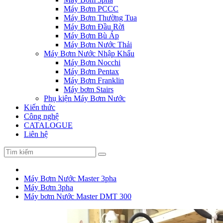
Máy Bơm PCCC
Máy Bơm Thường Tua
Máy Bơm Đầu Rời
Máy Bơm Bù Áp
Máy Bơm Nước Thải
Máy Bơm Nước Nhập Khẩu
Máy Bơm Nocchi
Máy Bơm Pentax
Máy Bơm Franklin
Máy bơm Stairs
Phụ kiện Máy Bơm Nước
Kiến thức
Công nghệ
CATALOGUE
Liên hệ
Máy Bơm Nước Master 3pha
Máy Bơm 3pha
Máy bơm Nước Master DMT 300