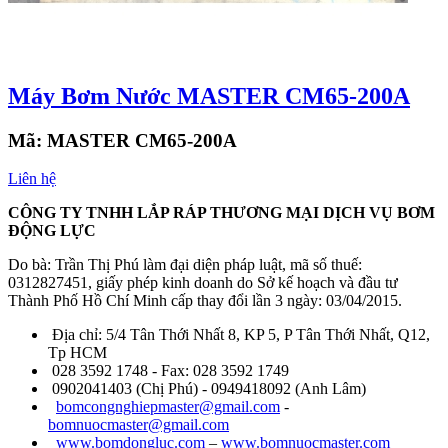
Máy Bơm Nước MASTER CM65-200A
Mã:
MASTER CM65-200A
Liên hệ
CÔNG TY TNHH LẮP RÁP THƯƠNG MẠI DỊCH VỤ BƠM
ĐỘNG LỰC
Do bà: Trần Thị Phú làm đại diện pháp luật, mã số thuế:
0312827451, giấy phép kinh doanh do Sở kế hoạch và đầu tư
Thành Phố Hồ Chí Minh cấp thay đổi lần 3 ngày: 03/04/2015.
Địa chỉ: 5/4 Tân Thới Nhất 8, KP 5, P Tân Thới Nhất, Q12,
Tp HCM
028 3592 1748 - Fax: 028 3592 1749
0902041403 (Chị Phú) - 0949418092 (Anh Lâm)
bomcongnghiepmaster@gmail.com
-
bomnuocmaster@gmail.com
www.bomdongluc.com
–
www.bomnuocmaster.com