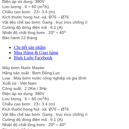
Điện áp sử dụng: 380V
3
Lưu lượng : 6 ÷ 60 (m
/h).
Chiều cao bơm : 23÷ 3.4 (m).
Kích thước họng hút -xả: Ø76 – Ø76
Vật liệu chế tạo bơm: Gang , trục inox chống rỉ
Cường độ dòng điện mã : 6.1 (A).
o
o
Nhiệt độ chất lỏng bơm : 20
÷ 40
Bảo hành:12 tháng
Chi tiết sản phẩm
Mua Hàng & Giao hàng
Bình Luận Facebook
Máy bơm Nước Master
Hãng sản xuất : Bơm Động Lực
Loại : Máy bơm nước công nghiệp và gia đình
Xuất xứ : Việt Nam
Công suất: 2.2Kw / 3Hp
Điện áp sử dụng: 380V
3
Lưu lượng : 6 ÷ 60 (m
/h).
Chiều cao bơm : 23÷ 3.4 (m).
Kích thước họng hút -xả: Ø76 – Ø76
Vật liệu chế tạo bơm: Gang , trục inox chống rỉ
Cường độ dòng điện mã : 6.1 (A).
o
o
Nhiệt độ chất lỏng bơm : 20
÷ 40